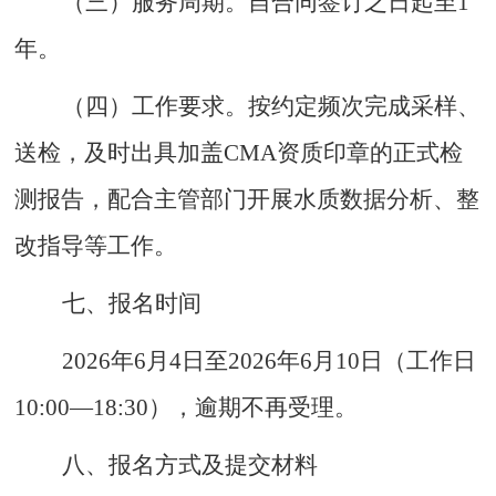
（三）
服务周期
。
自合同签订之日起至
1
年。
（四）
工作要求
。
按约定频次完成采样、
送检，及时出具加盖
CMA资质印章的正式检
测报告，配合主管部门开展水质数据分析、整
改指导等工作。
七
、报名时间
2026
年
6
月
4
日至
2026
年
6
月
10
日（工作日
10:
00
—
18
:
3
0），逾期不再受理。
八
、报名方式及提交材料