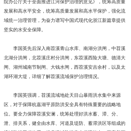
院办公厅关于全面推进江河保护治理的意见》，统筹高质量
发展和高水平安全，统筹高质量发展和高水平保护，强化流
域统一治理管理，为奋力谱写中国式现代化浙江新篇章提供
坚实的水安全保障。
李国英先后深入南苕溪青山水库、南湖分洪闸，中苕溪
北湖分洪闸，北苕溪庄村分洪闸，东苕溪西险大塘、德清大
闸、湖州城南节制闸、大钱水闸，西苕溪安吉余村，以及太
湖环湖大堤，详细了解苕溪流域保护治理情况。
李国英强调，苕溪流域地处天目山暴雨洪水集中来源
区，对于保障杭嘉湖平原防洪安全具有特殊重要的战略地
位。要全力保障苕溪安澜，统筹处理好洪水蓄、滞、分、
泄、排关系，健全由水库、河道及堤防、蓄滞洪区等组成的